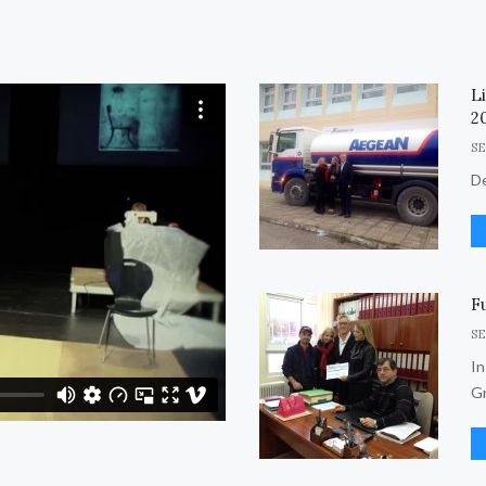
L
2
SE
De
Fu
SE
In
G