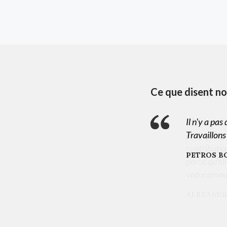
Ce que disent n
é. Chacun de nous peut faire quelque chose
Il n'y a pa
ains doivent s'entraider. Chaque
Travaillons
présente un apport immense et précieux ,
PETROS BO
Merci aux 12 heures pour la Grèce pour
et ce que je suis