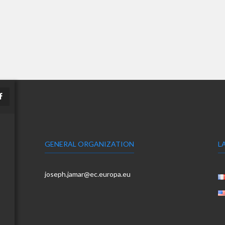
GENERAL ORGANIZATION
L
joseph.jamar@ec.europa.eu