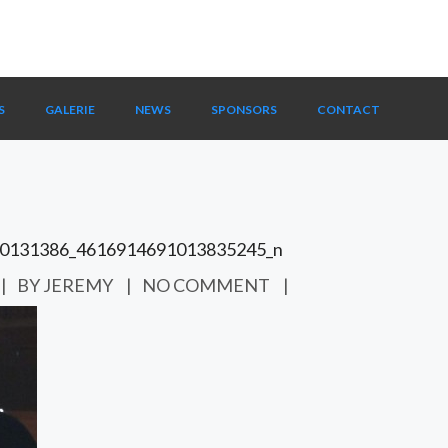
S
GALERIE
NEWS
SPONSORS
CONTACT
0131386_4616914691013835245_n
|
BY JEREMY
|
NO COMMENT
|