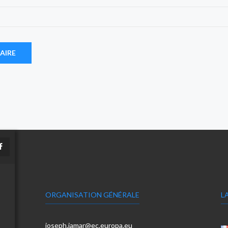
ORGANISATION GÉNÉRALE
L
joseph.jamar@ec.europa.eu